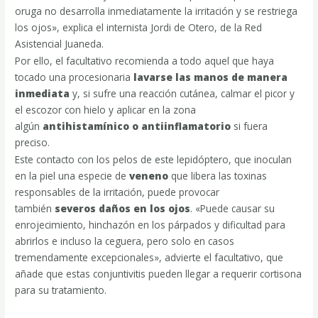
oruga no desarrolla inmediatamente la irritación y se restriega
los ojos», explica el internista Jordi de Otero, de la Red
Asistencial Juaneda.
Por ello, el facultativo recomienda a todo aquel que haya
tocado una procesionaria
lavarse las manos de manera
inmediata
y, si sufre una reacción cutánea, calmar el picor y
el escozor con hielo y aplicar en la zona
algún
antihistamínico o antiinflamatorio
si fuera
preciso.
Este contacto con los pelos de este lepidóptero, que inoculan
en la piel una especie de
veneno
que libera las toxinas
responsables de la irritación, puede provocar
también
severos daños en los ojos
. «Puede causar su
enrojecimiento, hinchazón en los párpados y dificultad para
abrirlos e incluso la ceguera, pero solo en casos
tremendamente excepcionales», advierte el facultativo, que
añade que estas conjuntivitis pueden llegar a requerir cortisona
para su tratamiento.