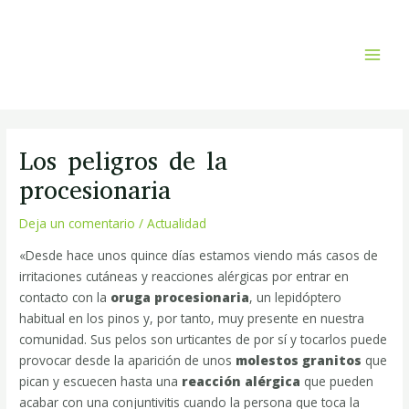
Ir
MAI
al
MEN
contenido
Navegación
de
Los peligros de la
entradas
procesionaria
Deja un comentario
/
Actualidad
«Desde hace unos quince días estamos viendo más casos de
irritaciones cutáneas y reacciones alérgicas por entrar en
contacto con la
oruga procesionaria
, un lepidóptero
habitual en los pinos y, por tanto, muy presente en nuestra
comunidad. Sus pelos son urticantes de por sí y tocarlos puede
provocar desde la aparición de unos
molestos granitos
que
pican y escuecen hasta una
reacción alérgica
que pueden
acabar con una conjuntivitis cuando la persona que toca la