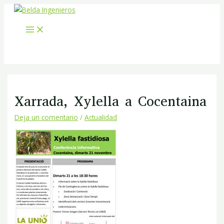
MAIN
Ir
Navegación
Escribe
Nombre*
Correo
Web
MENU
al
de
aquí...
electrónico*
contenido
entradas
Xarrada, Xylella a Cocentaina
Deja un comentario
/
Actualidad