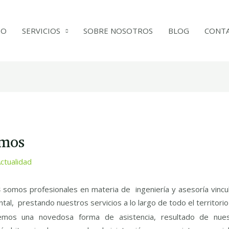
IO
SERVICIOS
SOBRE NOSOTROS
BLOG
CONT
omos
ctualidad
s
somos profesionales en materia de ingeniería y asesoría vincul
al, prestando nuestros servicios a lo largo de todo el territorio 
emos una novedosa forma de asistencia, resultado de nuest