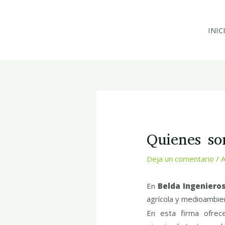
Ir
al
INIC
contenido
Navegación
de
entradas
Quienes s
Deja un comentario
/
A
En
B
elda Ingeniero
agrícola y medioambient
En esta firma ofrec