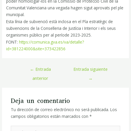
poder homologar-los en la Comissió de Protecció Civil de la
Comunitat Valenciana una vegada hagen sigut aprovats pel ple
municipal.
Esta línia de subvenció està inclosa en el Pla estratègic de
subvencions de la Conselleria de Justícia i Interior i els seus
organismes públics per al període 2023-2025.
FONT:
https://comunica.gva.es/va/detalle?
id=381224000&site=373422856
←
Entrada
Entrada siguiente
anterior
→
Deja un comentario
Tu dirección de correo electrónico no será publicada.
Los
campos obligatorios están marcados con
*
Escribe