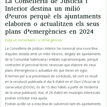
La Conselleria de Justícia i
entradas
Interior destina un milió
d’euros perquè els ajuntaments
elaboren o actualitzen els seus
plans d’emergències en 2024
Deja un comentario
/
👉Emergencias
La Conselleria de Justícia i Interior ha convocat una nova línia
d’ajudes dotada amb un milió d’euros, dirigida als ajuntaments
de la Comunitat Valenciana i entitats supramunicipals, perquè
contracten el personal tècnic necessari que elabore els seus
plans d’emergència o actualitze els que tenen en vigor.
El termini per a la presentació de sol·licituds, tal com es recull
en la resolució publicada el dia 8 d’abril en el
Diari Oficial de la
Generalitat
(DOGV), és de 15 dies hàbils a partir de l’endemà
de la seua publicació. Així, el 26 d’abril els municipis interessats
podran sol·licitar esta ajuda.
Podran acollir-se a esta línia de subvenció tant els ajuntaments