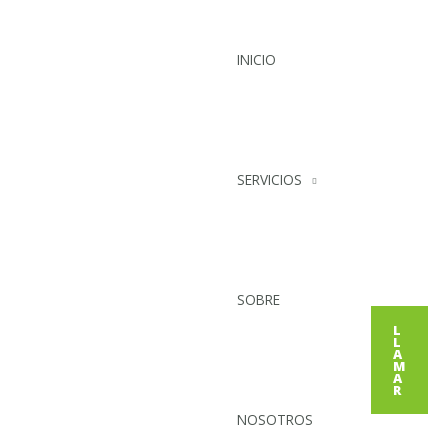
Ir
al
contenido
INICIO
SERVICIOS
SOBRE
L
L
A
M
A
R
NOSOTROS