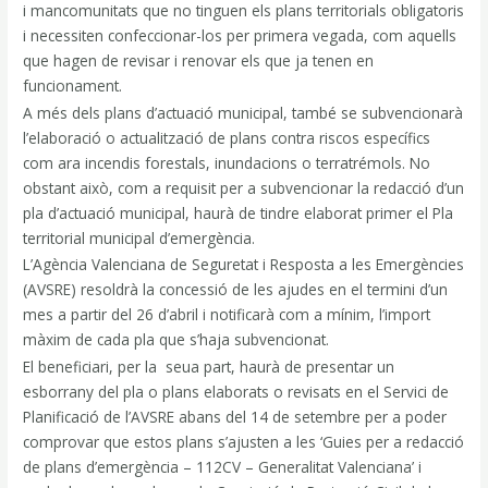
i mancomunitats que no tinguen els plans territorials obligatoris
i necessiten confeccionar-los per primera vegada, com aquells
que hagen de revisar i renovar els que ja tenen en
funcionament.
A més dels plans d’actuació municipal, també se subvencionarà
l’elaboració o actualització de plans contra riscos específics
com ara incendis forestals, inundacions o terratrémols. No
obstant això, com a requisit per a subvencionar la redacció d’un
pla d’actuació municipal, haurà de tindre elaborat primer el Pla
territorial municipal d’emergència.
L’Agència Valenciana de Seguretat i Resposta a les Emergències
(AVSRE) resoldrà la concessió de les ajudes en el termini d’un
mes a partir del 26 d’abril i notificarà com a mínim, l’import
màxim de cada pla que s’haja subvencionat.
El beneficiari, per la seua part, haurà de presentar un
esborrany del pla o plans elaborats o revisats en el Servici de
Planificació de l’AVSRE abans del 14 de setembre per a poder
comprovar que estos plans s’ajusten a les ‘Guies per a redacció
de plans d’emergència – 112CV – Generalitat Valenciana’ i