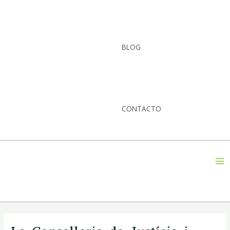
BLOG
CONTACTO
MA
M
Navegación
de