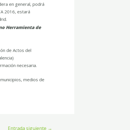
adera en general, podrá
TA 2016, estará
rid.
omo Herramienta de
lón de Actos del
lencia)
ormación necesaria.
, municipios, medios de
Entrada siguiente
→