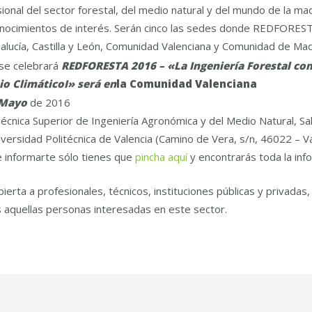
ional del sector forestal, del medio natural y del mundo de la m
conocimientos de interés. Serán cinco las sedes donde REDFORES
alucía, Castilla y León, Comunidad Valenciana y Comunidad de Mad
se celebrará
REDFORESTA 2016 – «La Ingeniería Forestal c
o ClimáticoI» será en
la Comunidad Valenciana
 Mayo
de 2016
Técnica Superior de Ingeniería Agronómica y del Medio Natural, Sa
iversidad Politécnica de Valencia (Camino de Vera, s/n, 46022 – Va
e informarte sólo tienes que
pincha aquí
y encontrarás toda la inf
bierta a profesionales, técnicos, instituciones públicas y privadas
 aquellas personas interesadas en este sector.