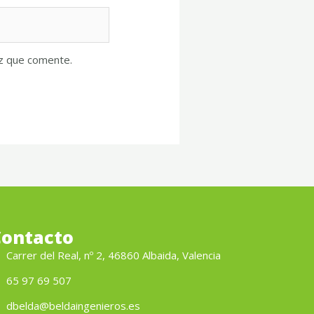
ez que comente.
Contacto
Carrer del Real, nº 2, 46860 Albaida, Valencia
65 97 69 507
dbelda@beldaingenieros.es