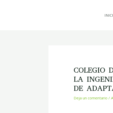
Ir
al
INIC
contenido
Navegación
de
entradas
COLEGIO D
LA INGEN
DE ADAPT
Deja un comentario
/
A