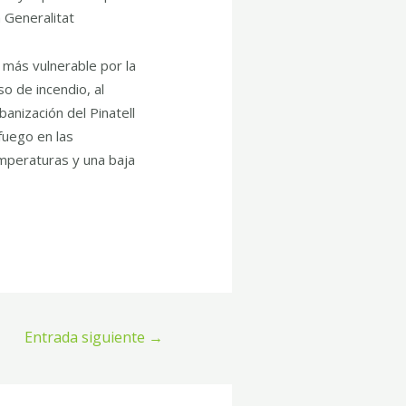
a Generalitat
 más vulnerable por la
o de incendio, al
nización del Pinatell
fuego en las
mperaturas y una baja
Entrada siguiente
→