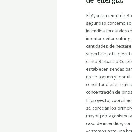
de energía.
El Ayuntamiento de Boc
seguridad contemplada
incendios forestales e
intentar evitar sufrir
cantidades de hectárea
superficie total ejecu
santa Bárbara a Collet
establecen sendas ban
no se toquen y, por úl
consistorio está trami
concentración de pinos
El proyecto, coordinad
se aprecian los primer
mayor protagonismo a 
caso de incendio», com
«estamos ante una her