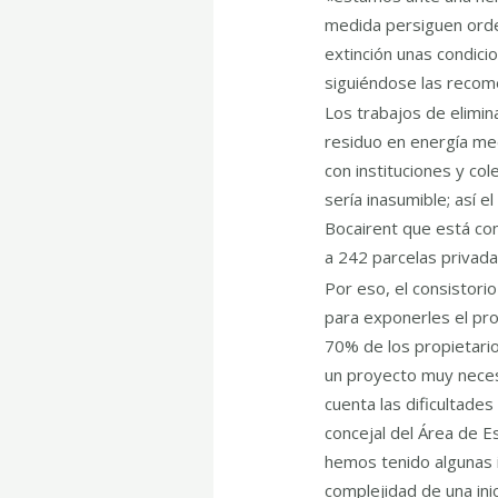
medida persiguen orden
extinción unas condici
siguiéndose las recome
Los trabajos de elimin
residuo en energía me
con instituciones y col
sería inasumible; así 
Bocairent que está con
a 242 parcelas privada
Por eso, el consistorio
para exponerles el pr
70% de los propietario
un proyecto muy neces
cuenta las dificultade
concejal del Área de E
hemos tenido algunas i
complejidad de una ini