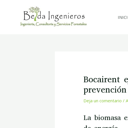
Ir
al
INIC
contenido
Navegación
de
entradas
Bocairent e
prevención
Deja un comentario
/
A
La biomasa e